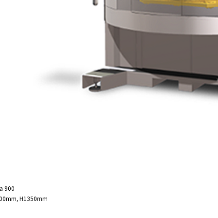
a 900
100mm, H1350mm