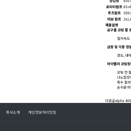
장입량
850 
로타리펌프
65㎡
루츠펌프
500
터보 펌프
2x1,
제품설명
공구를 코팅 할 
절삭속도 
금형 및 각종 정
경도, 내
아이펠러 코팅장
코팅 전 
나노합성에
특수 칠러
손쉬운 타
다음글
alpha 40
회사소개
개인정보처리방침