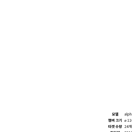
모델
alph
챔버 크기
⌀ 1
타겟 수량
24개